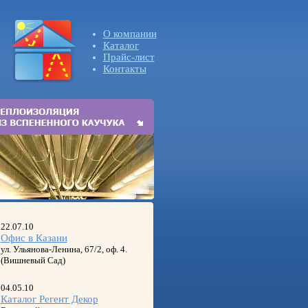
О компании
Каталог
Прайс-лист
Контакты
22.07.10
Офис в Казани
ул. Ульянова-Ленина, 67/2, оф. 4.
(Вишневый Сад)
04.05.10
Каталог Регент Декор