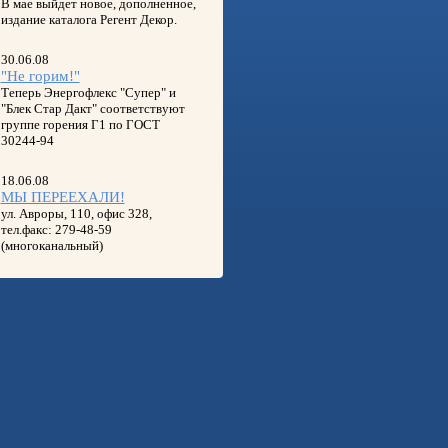
В мае выйдет новое, дополненное,
издание каталога Регент Декор.
30.06.08
"Не горим!"
Теперь Энергофлекс "Супер" и
"Блек Стар Дакт" соответствуют
группе горения Г1 по ГОСТ
30244-94
18.06.08
МЫ ПЕРЕЕХАЛИ!
ул. Авроры, 110, офис 328,
тел.факс: 279-48-59
(многоканальный)