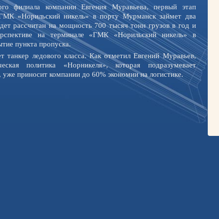
ого филиала компании Евгения Муравьева, первый этап
«ГМК «Норильский никель» в порту Мурманск займет два
дет рассчитан на мощность 700 тысяч тонн грузов в год и
ерспективе на терминале «ГМК «Норильский никель» в
тие пункта пропуска.
т танкер ледового класса. Как отметил Евгений Муравьев,
ическая политика «Норникеля», которая подразумевает
, уже приносит компании до 60% экономии на логистике.