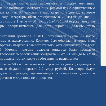
о, начальника отдела маркетинга и продаж компании,
шение подписать контракт с их фирмой как с единственным
лся купить 88 двухкомнатных квартир в домах, которые
1 года. Квартиры были объединены в 25 лотов (по две —
стоимость 1 кв. м — 50 тыс. рублей (общий бюджет покупки
ры предназначались для детей-сирот и должны стать
гистрации договора в ФРС, оставшаяся сумма — после
ома в эксплуатацию. Конкурс был объявлен в конце мая.
ретать квартиры самостоятельно, хотя организатором всех
. Именно поэтому условия конкурса были несколько
требовалось обеспечение контракта — от 3,1 млн до 6,3 млн
 прошлых торгах такие требования не выдвигались.
обрести 50 тыс. кв. м жилья в строящихся домах, сдающихся
 цели бюджет потратит 2,2 млрд рублей. Квартиры будут
алидов и граждан, проживающих в аварийных домах и
ратного метра пока не определена.