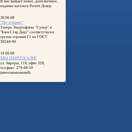
В мае выйдет новое, дополненное,
издание каталога Регент Декор.
30.06.08
"Не горим!"
Теперь Энергофлекс "Супер" и
"Блек Стар Дакт" соответствуют
группе горения Г1 по ГОСТ
30244-94
18.06.08
МЫ ПЕРЕЕХАЛИ!
ул. Авроры, 110, офис 328,
тел.факс: 279-48-59
(многоканальный)