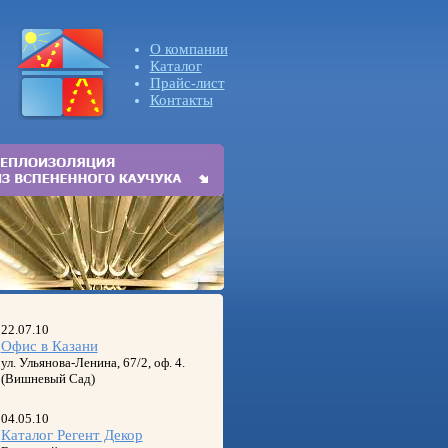
О компании
Каталог
Прайс-лист
Контакты
22.07.10
Офис в Казани
ул. Ульянова-Ленина, 67/2, оф. 4.
(Вишневый Сад)
04.05.10
Каталог Регент Декор