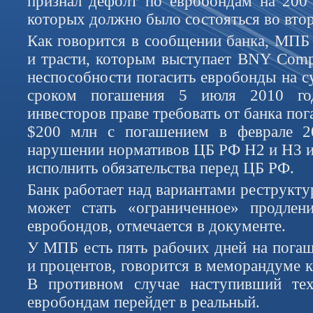
признал дефолт по евробондам на 200
которых должно было состояться во вто
Как говорится в сообщении банка, МПБ
и трасти, которым выступает BNY Compa
неспособности погасить евробонды на с
сроком погашения 5 июля 2010 го
инвесторов праве требовать от банка по
$200 млн с погашением в феврале 2
нарушении нормативов ЦБ РФ Н2 и Н3 и
исполнить обязательства перед ЦБ РФ.
Банк работает над вариантами реструкту
может стать «ограниченное» продлен
евробондов, отмечается в документе.
У МПБ есть пять рабочих дней на погаш
и процентов, говорится в меморандуме 
В противном случае наступивший те
евробондам перейдет в реальный.