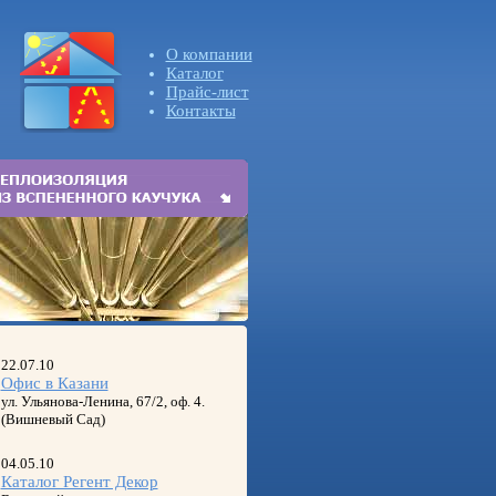
О компании
Каталог
Прайс-лист
Контакты
22.07.10
Офис в Казани
ул. Ульянова-Ленина, 67/2, оф. 4.
(Вишневый Сад)
04.05.10
Каталог Регент Декор