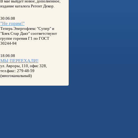
В мае выйдет новое, дополненное,
издание каталога Регент Декор.
30.06.08
"Не горим!"
Теперь Энергофлекс "Супер" и
"Блек Стар Дакт" соответствуют
группе горения Г1 по ГОСТ
30244-94
18.06.08
МЫ ПЕРЕЕХАЛИ!
ул. Авроры, 110, офис 328,
тел.факс: 279-48-59
(многоканальный)