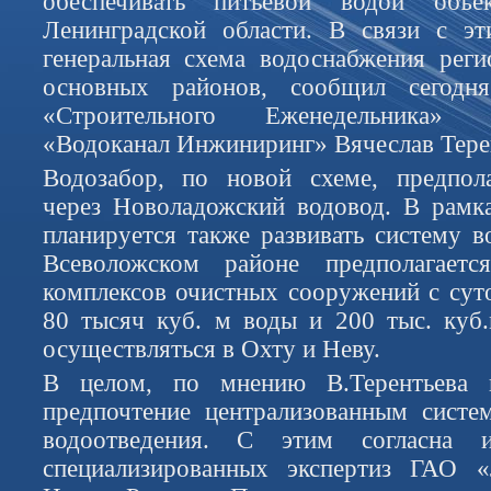
обеспечивать питьевой водой объ
Ленинградской области. В связи с эт
генеральная схема водоснабжения рег
основных районов, сообщил сегодн
«Строительного Еженедельника»
«Водоканал Инжиниринг» Вячеслав Тере
Водозабор, по новой схеме, предпола
через Новоладожский водовод. В рамк
планируется также развивать систему в
Всеволожском районе предполагаетс
комплексов очистных сооружений с су
80 тысяч куб. м воды и 200 тыс. куб
осуществляться в Охту и Неву.
В целом, по мнению В.Терентьева н
предпочтение централизованным систе
водоотведения. С этим согласна 
специализированных экспертиз ГАО «Л