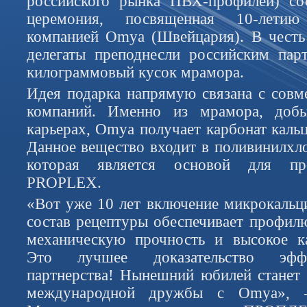
российского рынка ПВХ-профилей) сос
церемония, посвященная 10-летию
компанией Omya (Швейцария). В честь
делегаты преподнесли российским пар
килограммовый кусок мрамора.
Идея подарка напрямую связана с совм
компаний. Именно из мрамора, добы
карьерах, Omya получает карбонат каль
Данное вещество входит в поливинилх
которая является основой для пр
PROPLEX.
«Вот уже 10 лет включение микрокальц
состав рецептуры обеспечивает проф
механическую прочность и высокое ка
Это лучшее доказательство эфф
партнерства! Нынешний юбилей станет 
международной дружбы с Omya», 