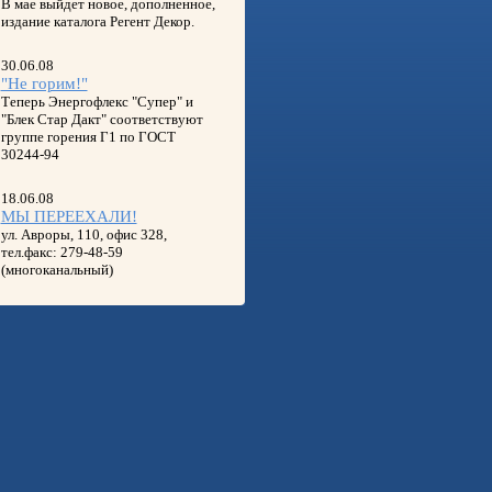
В мае выйдет новое, дополненное,
издание каталога Регент Декор.
30.06.08
"Не горим!"
Теперь Энергофлекс "Супер" и
"Блек Стар Дакт" соответствуют
группе горения Г1 по ГОСТ
30244-94
18.06.08
МЫ ПЕРЕЕХАЛИ!
ул. Авроры, 110, офис 328,
тел.факс: 279-48-59
(многоканальный)