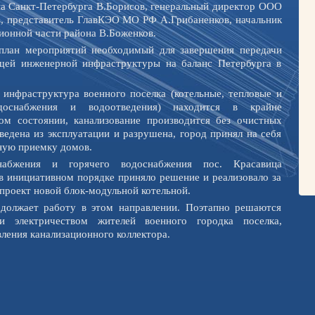
а Санкт-Петербурга В.Борисов, генеральный директор ООО
в, представитель ГлавКЭО МО РФ А.Грибаненков, начальник
ионной части района В.Боженков.
план мероприятий необходимый для завершения передачи
щей инженерной инфраструктуры на баланс Петербурга в
 инфраструктура военного поселка (котельные, тепловые и
одоснабжения и водоотведения) находится в крайне
ом состоянии, канализование производится без очистных
ведена из эксплуатации и разрушена, город принял на себя
чную приемку домов.
набжения и горячего водоснабжения пос. Красавица
в инициативном порядке приняло решение и реализовало за
 проект новой блок-модульной котельной.
одолжает работу в этом направлении. Поэтапно решаются
и электричеством жителей военного городка поселка,
ления канализационного коллектора.