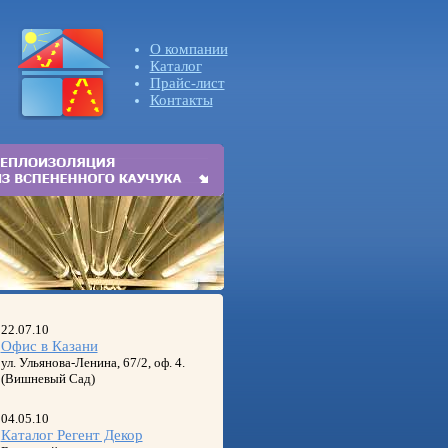
О компании
Каталог
Прайс-лист
Контакты
22.07.10
Офис в Казани
ул. Ульянова-Ленина, 67/2, оф. 4.
(Вишневый Сад)
04.05.10
Каталог Регент Декор