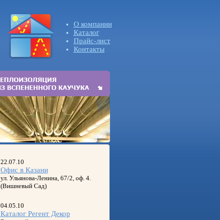
О компании
Каталог
Прайс-лист
Контакты
22.07.10
Офис в Казани
ул. Ульянова-Ленина, 67/2, оф. 4.
(Вишневый Сад)
04.05.10
Каталог Регент Декор