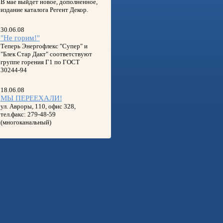
В мае выйдет новое, дополненное,
издание каталога Регент Декор.
30.06.08
"Не горим!"
Теперь Энергофлекс "Супер" и
"Блек Стар Дакт" соответствуют
группе горения Г1 по ГОСТ
30244-94
18.06.08
МЫ ПЕРЕЕХАЛИ!
ул. Авроры, 110, офис 328,
тел.факс: 279-48-59
(многоканальный)