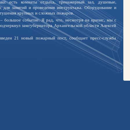
ава: есть комнаты отдыха, тренажерный зал, душевые,
с для занятий и проведения инструктажа. Оборудование и
 тушения крупных и сложных пожаров.
– большое событие. Я рад, что, несмотря на кризис, мы с
дчеркнул замгубернатора Архангельской области Алексей
введен 21 новый пожарный пост, сообщает пресс-служба