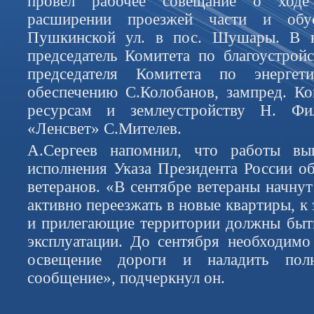
провел рабочее совещание о ходе
расширении проезжей части и обус
Пушкинской ул. в пос. Шушары. В н
председатель Комитета по благоустройс
председателя Комитета по энерге
обеспечению С.Колобанов, зампред. К
ресурсам и землеустройству Н. Ф
«Ленсвет» С.Мителев.
А.Сергеев напомнил, что работы вы
исполнения Указа Президента России о
ветеранов. «В сентябре ветераны начнут
активно переезжать в новые квартиры, к
и прилегающие территории должны быт
эксплуатации. До сентября необходим
освещение дороги и наладить полн
сообщение», подчеркнул он.