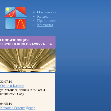
О компании
Каталог
Прайс-лист
Контакты
22.07.10
Офис в Казани
ул. Ульянова-Ленина, 67/2, оф. 4.
(Вишневый Сад)
04.05.10
Каталог Регент Декор