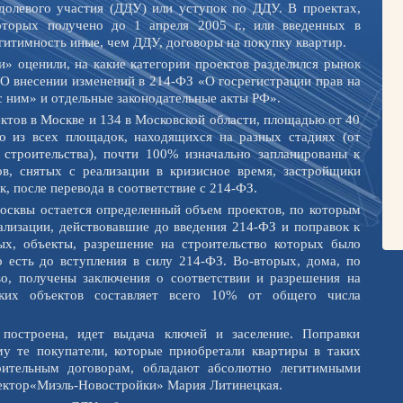
долевого участия (ДДУ) или уступок по ДДУ. В проектах,
оторых получено до 1 апреля 2005 г., или введенных в
гитимность иные, чем ДДУ, договоры на покупку квартир.
» оценили, на какие категории проектов разделился рынок
«О внесении изменений в 214-ФЗ «О госрегистрации прав на
 ним» и отдельные законодательные акты РФ».
ктов в Москве и 134 в Московской области, площадью от 40
то из всех площадок, находящихся на разных стадиях (от
 строительства), почти 100% изначально запланированы к
в, снятых с реализации в кризисное время, застройщики
, после перевода в соответствие с 214-ФЗ.
осквы остается определенный объем проектов, по которым
лизации, действовавшие до введения 214-ФЗ и поправок к
ых, объекты, разрешение на строительство которых было
о есть до вступления в силу 214-ФЗ. Во-вторых, дома, по
о, получены заключения о соответствии и разрешения на
аких объектов составляет всего 10% от общего числа
 построена, идет выдача ключей и заселение. Поправки
у те покупатели, которые приобретали квартиры в таких
арительным договорам, обладают абсолютно легитимными
ректор«Миэль-Новостройки» Мария Литинецкая.