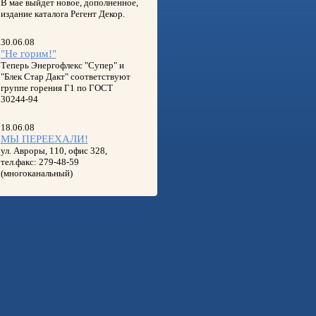
В мае выйдет новое, дополненное,
издание каталога Регент Декор.
30.06.08
"Не горим!"
Теперь Энергофлекс "Супер" и
"Блек Стар Дакт" соответствуют
группе горения Г1 по ГОСТ
30244-94
18.06.08
МЫ ПЕРЕЕХАЛИ!
ул. Авроры, 110, офис 328,
тел.факс: 279-48-59
(многоканальный)