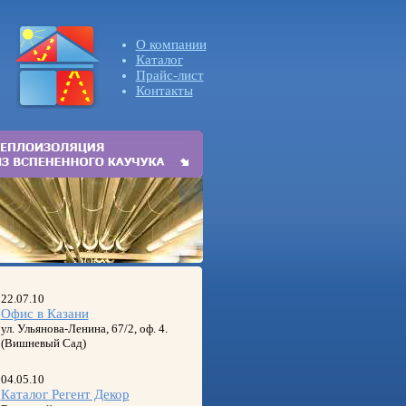
О компании
Каталог
Прайс-лист
Контакты
22.07.10
Офис в Казани
ул. Ульянова-Ленина, 67/2, оф. 4.
(Вишневый Сад)
04.05.10
Каталог Регент Декор