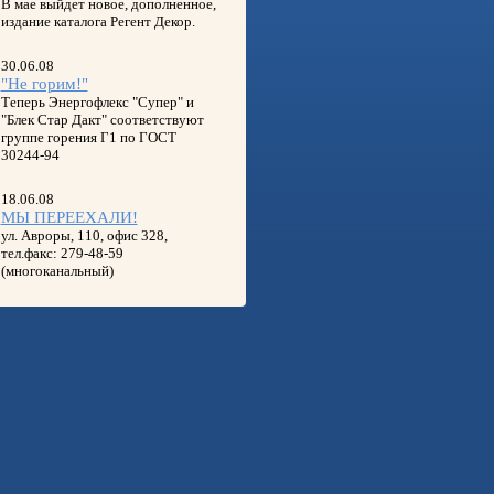
В мае выйдет новое, дополненное,
издание каталога Регент Декор.
30.06.08
"Не горим!"
Теперь Энергофлекс "Супер" и
"Блек Стар Дакт" соответствуют
группе горения Г1 по ГОСТ
30244-94
18.06.08
МЫ ПЕРЕЕХАЛИ!
ул. Авроры, 110, офис 328,
тел.факс: 279-48-59
(многоканальный)