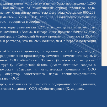
 предприятиями «Сибцема» в целом было произведено 1,290
 больше, чем за аналогичный период прошлого года.
менте» с января по июнь текущего года составило 805,239
цементе» - 353,406 тыс. тонн, на «Тимлюйском цементном
та», - говорится в сообщении.
полугодие реализовали 1,271 млн тонн цемента, из которых
кже комбинат «Волна» в январе-июне произвел почти 47 тыс.
ифера, а «Сибирский бетон» произвел и реализовал 35,444
а и раствора, что на 26% больше, чем в первом полугодии
и «Сибирский цемент», созданной в 2004 году, входят
редприятия по производству цемента и цементного сырья, а
анные ООО «Комбинат "Волна» (Красноярск, выпускает
 трубы), «Сибирский бетон» (имеет бетонные заводы в
сноярске), сбытовая и логистическая компания - ООО
), оператор собственного парка специализированного
става - ООО
рск) и компания по ремонту и содержанию оборудования,
ктивов холдинга - ООО «Сибцемсервис» (Кемерово).