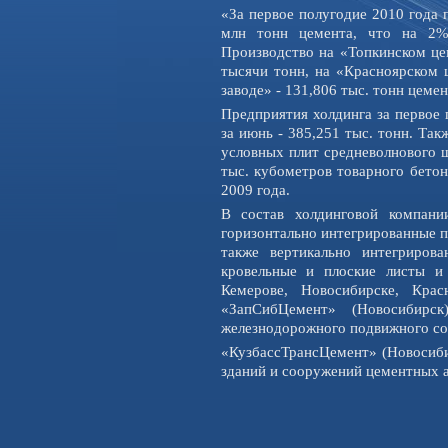
«За первое полугодие 2010 года
млн тонн цемента, что на 2%
Производство на «Топкинском це
тысячи тонн, на «Красноярском 
заводе» - 131,806 тыс. тонн цемен
Предприятия холдинга за первое 
за июнь - 385,251 тыс. тонн. Та
условных плит средневолнового ш
тыс. кубометров товарного бетон
2009 года.
В состав холдинговой компани
горизонтально интегрированные п
также вертикально интегриров
кровельные и плоские листы и
Кемерове, Новосибирске, Кра
«ЗапСибЦемент» (Новосибирск
железнодорожного подвижного со
«КузбассТрансЦемент» (Новосиби
зданий и сооружений цементных а