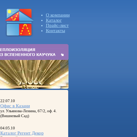
О компании
Каталог
Прайс-лист
Контакты
22.07.10
Офис в Казани
ул. Ульянова-Ленина, 67/2, оф. 4.
(Вишневый Сад)
04.05.10
Каталог Регент Декор