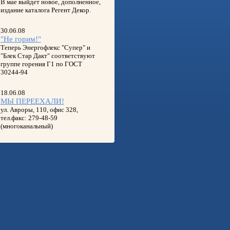
В мае выйдет новое, дополненное,
издание каталога Регент Декор.
30.06.08
"Не горим!"
Теперь Энергофлекс "Супер" и
"Блек Стар Дакт" соответствуют
группе горения Г1 по ГОСТ
30244-94
18.06.08
МЫ ПЕРЕЕХАЛИ!
ул. Авроры, 110, офис 328,
тел.факс: 279-48-59
(многоканальный)