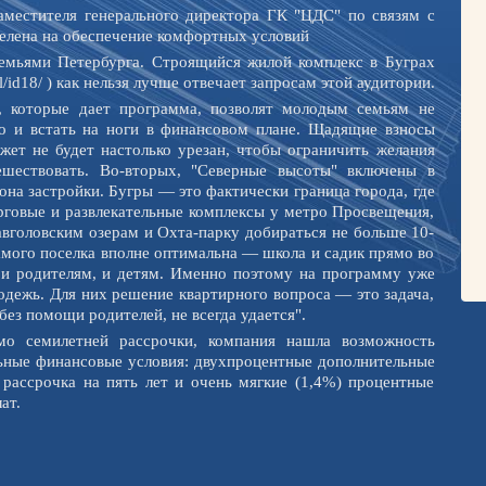
местителя генерального директора ГК "ЦДС" по связям с
елена на обеспечение комфортных условий
емьями Петербурга. Строящийся жилой комплекс в Буграх
all/id18/ ) как нельзя лучше отвечает запросам этой аудитории.
и, которые дает программа, позволят молодым семьям не
но и встать на ноги в финансовом плане. Щадящие взносы
жет не будет настолько урезан, чтобы ограничить желания
ешествовать. Во-вторых, "Северные высоты" включены в
на застройки. Бугры — это фактически граница города, где
рговые и развлекательные комплексы у метро Просвещения,
авголовским озерам и Охта-парку добираться не больше 10-
амого поселка вполне оптимальна — школа и садик прямо во
 и родителям, и детям. Именно поэтому на программу уже
одежь. Для них решение квартирного вопроса — это задача,
ез помощи родителей, не всегда удается".
о семилетней рассрочки, компания нашла возможность
льные финансовые условия: двухпроцентные дополнительные
 рассрочка на пять лет и очень мягкие (1,4%) процентные
ат.