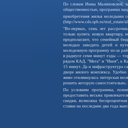
По словам Инны Малиновской, за
общественностью, программа нац
приобретения жилья молодыми с
(http://www.cds.spb.ru/real_estate/
"Во-первых, семь лет рассрочк
только купить новую квартиру, 
предполагают, что семейный бюд
молодых заводить детей и пут
молодежную программу из-за райо
в радиусе семи минут езды — то
рядом КАД, "Мега" и "Икея", к К
15 минут. Да и инфраструктура с
дворе жилого комплекса. Удобно
живо откликнулась питерская мол
решить которую самостоятельно, б
По условиям программы, помим
предоставить весьма привлекате
скидки, возможна беспроцентная
ставки на последние два года выпл