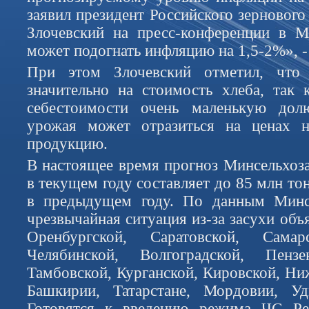
заявил президент Российского зерновог
Злочевский на пресс-конференции в М
может подогнать инфляцию на 1,5-2%», - 
При этом Злочевский отметил, что 
значительно на стоимость хлеба, так 
себестоимости очень маленькую дол
урожая может отразиться на ценах 
продукцию.
В настоящее время прогноз Минсельхоз
в текущем году составляет до 85 млн то
в предыдущем году. По данным Минс
чрезвычайная ситуация из-за засухи объя
Оренбургской, Саратовской, Самар
Челябинской, Волгоградской, Пензе
Тамбовской, Курганской, Кировской, Ни
Башкирии, Татарстане, Мордовии, У
Готовятся к введению режима ЧС Ре