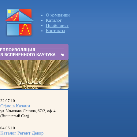
О компании
Каталог
Прайс-лист
Контакты
22.07.10
Офис в Казани
ул. Ульянова-Ленина, 67/2, оф. 4.
(Вишневый Сад)
04.05.10
Каталог Регент Декор