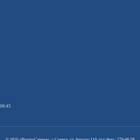
08:45
© 2010 «Регент-Самара», г. Самара, ул. Авроры 110, тел./факс: 279-48-59