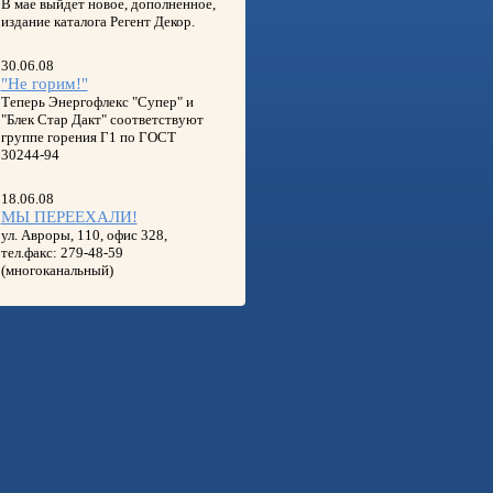
В мае выйдет новое, дополненное,
издание каталога Регент Декор.
30.06.08
"Не горим!"
Теперь Энергофлекс "Супер" и
"Блек Стар Дакт" соответствуют
группе горения Г1 по ГОСТ
30244-94
18.06.08
МЫ ПЕРЕЕХАЛИ!
ул. Авроры, 110, офис 328,
тел.факс: 279-48-59
(многоканальный)