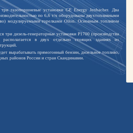
 три газопоршневые установки GE Energy Jenbacher. Два
оизводительностью по 6,6 т/ч оборудованы двухтопливными
иво) модулируемыми горелками Oilon. Основным топливом
ся три дизель-генераторные установки P1700 (производства
е располагается в двух отдельно стоящих зданиях из
трукций.
дет вырабатывать прямогонный бензин, дизельное топливо,
дных районов России и стран Скандинавии.