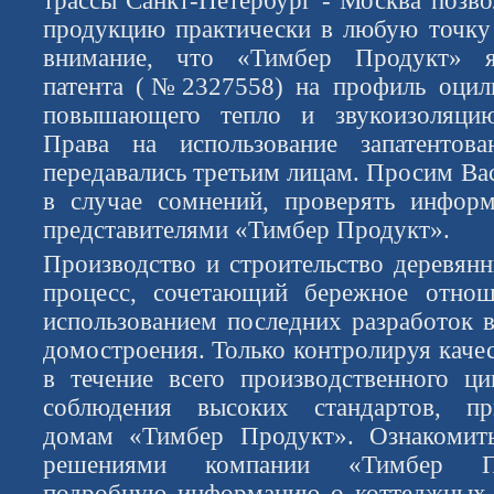
трассы Санкт-Петербург - Москва позво
продукцию практически в любую точк
внимание, что «Тимбер Продукт» яв
патента (№2327558) на профиль оцили
повышающего тепло и звукоизоляцию
Права на использование запатентов
передавались третьим лицам. Просим Ва
в случае сомнений, проверять инфор
представителями «Тимбер Продукт».
Производство и строительство деревя
процесс, сочетающий бережное отно
использованием последних разработок в
домостроения. Только контролируя каче
в течение всего производственного ц
соблюдения высоких стандартов, п
домам «Тимбер Продукт». Ознакомит
решениями компании «Тимбер Пр
подробную информацию о коттеджных 