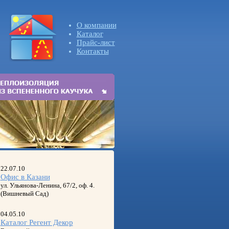
О компании
Каталог
Прайс-лист
Контакты
22.07.10
Офис в Казани
ул. Ульянова-Ленина, 67/2, оф. 4.
(Вишневый Сад)
04.05.10
Каталог Регент Декор