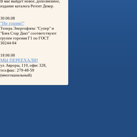
В мае выйдет новое, дополненное,
издание каталога Регент Декор.
30.06.08
"Не горим!"
Теперь Энергофлекс "Супер" и
"Блек Стар Дакт" соответствуют
группе горения Г1 по ГОСТ
30244-94
18.06.08
МЫ ПЕРЕЕХАЛИ!
ул. Авроры, 110, офис 328,
тел.факс: 279-48-59
(многоканальный)