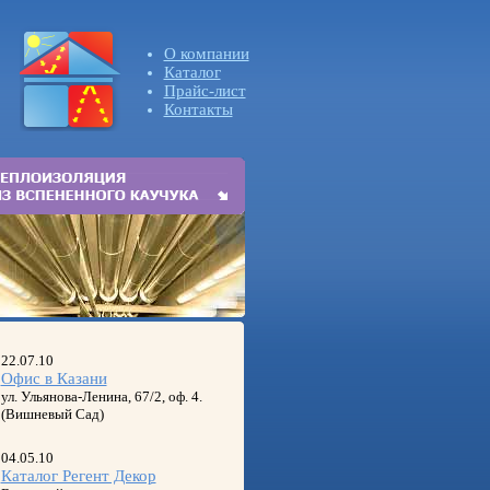
О компании
Каталог
Прайс-лист
Контакты
22.07.10
Офис в Казани
ул. Ульянова-Ленина, 67/2, оф. 4.
(Вишневый Сад)
04.05.10
Каталог Регент Декор