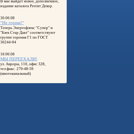
В мае выйдет новое, дополненное,
издание каталога Регент Декор.
30.06.08
"Не горим!"
Теперь Энергофлекс "Супер" и
"Блек Стар Дакт" соответствуют
группе горения Г1 по ГОСТ
30244-94
18.06.08
МЫ ПЕРЕЕХАЛИ!
ул. Авроры, 110, офис 328,
тел.факс: 279-48-59
(многоканальный)