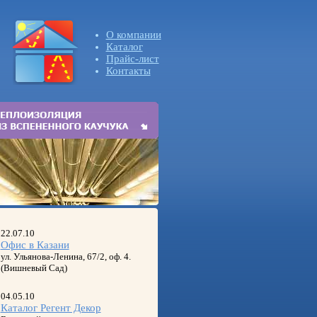
О компании
Каталог
Прайс-лист
Контакты
22.07.10
Офис в Казани
ул. Ульянова-Ленина, 67/2, оф. 4.
(Вишневый Сад)
04.05.10
Каталог Регент Декор