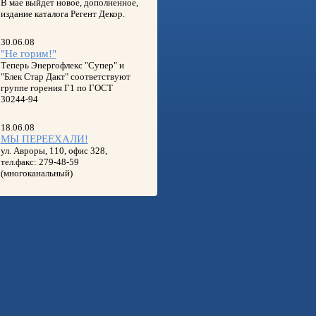
В мае выйдет новое, дополненное,
издание каталога Регент Декор.
30.06.08
"Не горим!"
Теперь Энергофлекс "Супер" и
"Блек Стар Дакт" соответствуют
группе горения Г1 по ГОСТ
30244-94
18.06.08
МЫ ПЕРЕЕХАЛИ!
ул. Авроры, 110, офис 328,
тел.факс: 279-48-59
(многоканальный)