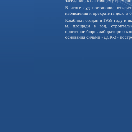
заседании, к настоящему времени
В итоге суд постановил отказ
наблюдения и прекратить дело о 
Комбинат создан в 1959 году и в
м. площади в год, строительн
проектное бюро, лабораторию кон
основания силами «ДСК-3» постр