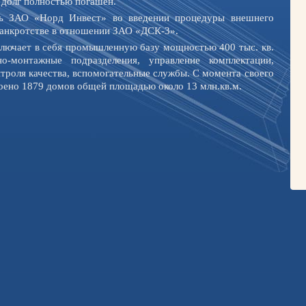
 долг полностью погашен.
ать ЗАО «Норд Инвест» во введении процедуры внешнего
банкротстве в отношении ЗАО «ДСК-3».
ключает в себя промышленную базу мощностью 400 тыс. кв.
о-монтажные подразделения, управление комплектации,
троля качества, вспомогательные службы. С момента своего
оено 1879 домов общей площадью около 13 млн.кв.м.