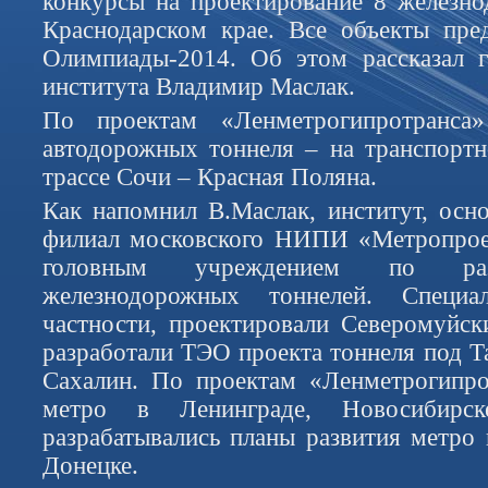
конкурсы на проектирование 8 железн
Краснодарском крае. Все объекты пре
Олимпиады-2014. Об этом рассказал г
института Владимир Маслак.
По проектам «Ленметрогипротранс
автодорожных тоннеля – на транспорт
трассе Сочи – Красная Поляна.
Как напомнил В.Маслак, институт, осно
филиал московского НИПИ «Метропроек
головным учреждением по разр
железнодорожных тоннелей. Специа
частности, проектировали Северомуйс
разработали ТЭО проекта тоннеля под Т
Сахалин. По проектам «Ленметрогипро
метро в Ленинграде, Новосибирск
разрабатывались планы развития метро 
Донецке.