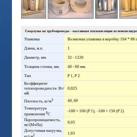
Скорлупы на трубопроводы - массивная теплоизоляция из пенополиуре
Упаковка
Возможна упаковка в коробку 104 * 88 
Длина, м.п.
1
Диаметр, мм.
32 - 1220
Толщина стенки, мм.
40 - 60 мм.
Тип
Р 1, Р 2
Коэффициент
теплопроводности Вт/
0,025
мК
3
40, 60
Плотность, кг/м
Температура
-100 + 100 (Р 1); -100 + 150 (Р 2)
0
применения
С
Паропроницаемость,
0,05
мг/(МчПа)
Допустимая нагрузка,
1,93
2
кг/см