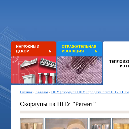
Главная
/
Каталог
/
ППУ | скорлупа ППУ | продажа плит ППУ в Сам
Скорлупы из ППУ "Регент"