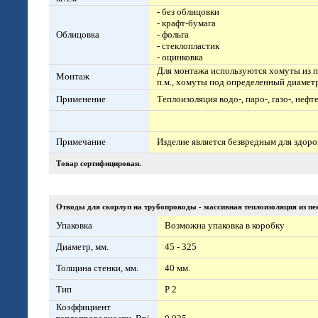
- без облицовки
- крафт-бумага
Облицовка
- фольга
- стеклопластик
- оцинковка
Для монтажа используются хомуты из п
Монтаж
п.м., хомуты под определенный диаметр)
Применение
Теплоизоляция водо-, паро-, газо-, нефт
Примечание
Изделие является безвредным для здор
Товар сертифицирован.
Отводы для скорлуп на трубопроводы - массивная теплоизоляция из пе
Упаковка
Возможна упаковка в коробку
Диаметр, мм.
45 - 325
Толщина стенки, мм.
40 мм.
Тип
Р 2
Коэффициент