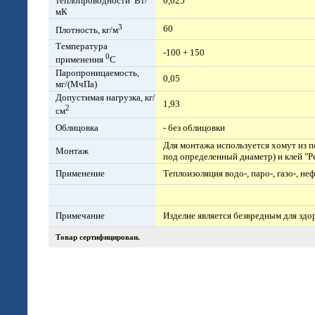
теплопроводности Вт/
0,025
мК
3
60
Плотность, кг/м
Температура
-100 + 150
0
применения
С
Паропроницаемость,
0,05
мг/(МчПа)
Допустимая нагрузка, кг/
1,93
2
см
Облицовка
- без облицовки
Для монтажа используется хомут из п
Монтаж
под определенный диаметр) и клей "Р
Применение
Теплоизоляция водо-, паро-, газо-, не
Примечание
Изделие является безвредным для зд
Товар сертифицирован.