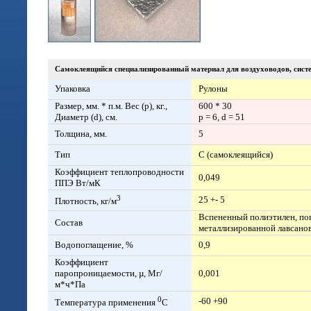
Самоклеящийся специализированный материал для воздуховодов, систе
Упаковка
Рулоны
Размер, мм. * п.м. Вес (p), кг.,
600 * 30
Диаметр (d), см.
p = 6, d = 51
Толщина, мм.
5
Тип
С (самоклеящийся)
Коэффициент теплопроводности
0,049
ППЭ Вт/мК
3
25 +- 5
Плотность, кг/м
Вспененный полиэтилен, по
Состав
металлизированной лавсанов
Водопоглащение, %
0,9
Коэффициент
паропроницаемости, µ, Мг/
0,001
м*ч*Па
0
-60 +90
Температура применения
С