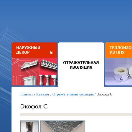
Главная
/
Каталог
/
Отражательная изоляция
/
Экофол С
Экофол С